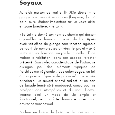
Soyaux
Autrefois maison de maître, fin XIXe siècle, « la
grange » et ses dépendances (bergerie, four à
pain, puits) étaient implantées sur un vaste airial
en zone forestière, « le Lot ».
« Le Lot » a donné son nom au chemin qui dessert
aujourd’hui le hameau, chemin du Lot. Après
avoir fait office de grange sans fonction agricole
pendant de nombreuses années, le projet vise à
restaurer sa fonction originelle : celle d’une
maison d’habitation, dans son espace forestier
préservé.
Son style, caractéristique de l'ostau, se
distingue par des éléments typiques de
l'architecture régionale : des colombages, un toit
à trois pans en "queue de palombe", une entrée
principale, un auvent orienté sud-est, et un pan
de façade fermé côté nord-ouest, conçu pour se
protéger des intempéries et du vent. L'ostau
incarne ainsi un mode de vie simple et
fonctionnel, en parfaite harmonie avec son
environnement naturel.
Nichée en lisière de forêt, sur le côté est, la