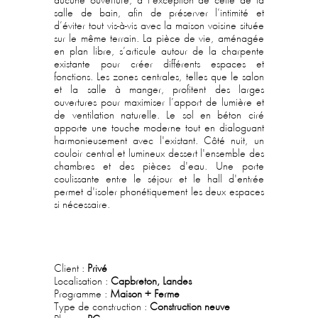
aucune ouverture, à l’exception de celle de la
salle de bain, afin de préserver l’intimité et
d’éviter tout vis-à-vis avec la maison voisine située
sur le même terrain. La pièce de vie, aménagée
en plan libre, s’articule autour de la charpente
existante pour créer différents espaces et
fonctions. Les zones centrales, telles que le salon
et la salle à manger, profitent des larges
ouvertures pour maximiser l’apport de lumière et
de ventilation naturelle. Le sol en béton ciré
apporte une touche moderne tout en dialoguant
harmonieusement avec l'existant. Côté nuit, un
couloir central et lumineux dessert l'ensemble des
chambres et des pièces d'eau. Une porte
coulissante entre le séjour et le hall d'entrée
permet d'isoler phonétiquement les deux espaces
si nécessaire.
Client :
Privé
Localisation :
Capbreton, Landes
Programme :
Maison + Ferme
Type de construction :
Construction neuve