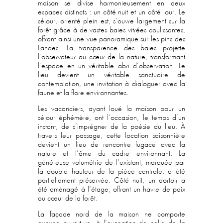
maison se divise harmonieusement en deux
espaces distincts : un côté nuit et un côté jour. Le
séjour, orienté plein est, s’ouvre largement sur la
forêt grâce à de vastes baies vitrées coulissantes,
offrant ainsi une vue panoramique sur les pins des
Landes. La transparence des baies projette
l’observateur au cœur de la nature, transformant
l’espace en un véritable abri d’observation. Le
lieu devient un véritable sanctuaire de
contemplation, une invitation à dialoguer avec la
faune et la flore environnantes.
Les vacanciers, ayant loué la maison pour un
séjour éphémère, ont l’occasion, le temps d’un
instant, de s’imprégner de la poésie du lieu. À
travers leur passage, cette location saisonnière
devient un lieu de rencontre fugace avec la
nature et l’âme du cadre environnant. La
généreuse volumétrie de l'existant, marquée par
la double hauteur de la pièce centrale, a été
partiellement préservée. Côté nuit, un dortoir a
été aménagé à l'étage, offrant un havre de paix
au cœur de la forêt.
La façade nord de la maison ne comporte