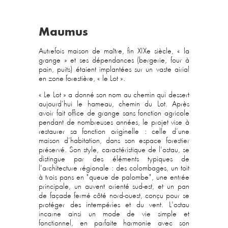
Maumus
Autrefois maison de maître, fin XIXe siècle, « la
grange » et ses dépendances (bergerie, four à
pain, puits) étaient implantées sur un vaste airial
en zone forestière, « le Lot ».
« Le Lot » a donné son nom au chemin qui dessert
aujourd’hui le hameau, chemin du Lot. Après
avoir fait office de grange sans fonction agricole
pendant de nombreuses années, le projet vise à
restaurer sa fonction originelle : celle d’une
maison d’habitation, dans son espace forestier
préservé.
Son style, caractéristique de l'ostau, se
distingue par des éléments typiques de
l'architecture régionale : des colombages, un toit
à trois pans en "queue de palombe", une entrée
principale, un auvent orienté sud-est, et un pan
de façade fermé côté nord-ouest, conçu pour se
protéger des intempéries et du vent. L'ostau
incarne ainsi un mode de vie simple et
fonctionnel, en parfaite harmonie avec son