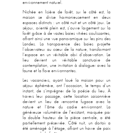
environnement naturel.
Nichée en lisière de forêt, sur le côté est, la
maison se divise harmonieusement en deux
espaces distincts : un côté nuit et un côté jour. Le
séjour, orienté plein est, s’ouvre largement sur la
forêt grâce à de vastes baies vitrées coulissantes,
offrant ainsi une vue panoramique sur les pins des
Landes. La transparence des baies projette
l’observateur au cœur de la nature, transformant
l’espace en un véritable abri d’observation. Le
lieu devient un véritable sanctuaire de
contemplation, une invitation à dialoguer avec la
faune et la flore environnantes.
Les vacanciers, ayant loué la maison pour un
séjour éphémère, ont l’occasion, le temps d’un
instant, de s’imprégner de la poésie du lieu. À
travers leur passage, cette location saisonnière
devient un lieu de rencontre fugace avec la
nature et l’âme du cadre environnant. La
généreuse volumétrie de l'existant, marquée par
la double hauteur de la pièce centrale, a été
partiellement préservée. Côté nuit, un dortoir a
été aménagé à l'étage, offrant un havre de paix