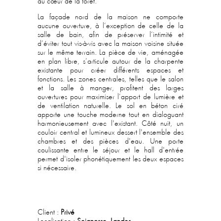
au cœur de la forêt.
La façade nord de la maison ne comporte
aucune ouverture, à l’exception de celle de la
salle de bain, afin de préserver l’intimité et
d’éviter tout vis-à-vis avec la maison voisine située
sur le même terrain. La pièce de vie, aménagée
en plan libre, s’articule autour de la charpente
existante pour créer différents espaces et
fonctions. Les zones centrales, telles que le salon
et la salle à manger, profitent des larges
ouvertures pour maximiser l’apport de lumière et
de ventilation naturelle. Le sol en béton ciré
apporte une touche moderne tout en dialoguant
harmonieusement avec l'existant. Côté nuit, un
couloir central et lumineux dessert l'ensemble des
chambres et des pièces d'eau. Une porte
coulissante entre le séjour et le hall d'entrée
permet d'isoler phonétiquement les deux espaces
si nécessaire.
Client :
Privé