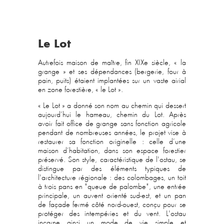
Le Lot
Autrefois maison de maître, fin XIXe siècle, « la
grange » et ses dépendances (bergerie, four à
pain, puits) étaient implantées sur un vaste airial
en zone forestière, « le Lot ».
« Le Lot » a donné son nom au chemin qui dessert
aujourd’hui le hameau, chemin du Lot. Après
avoir fait office de grange sans fonction agricole
pendant de nombreuses années, le projet vise à
restaurer sa fonction originelle : celle d’une
maison d’habitation, dans son espace forestier
préservé.
Son style, caractéristique de l'ostau, se
distingue par des éléments typiques de
l'architecture régionale : des colombages, un toit
à trois pans en "queue de palombe", une entrée
principale, un auvent orienté sud-est, et un pan
de façade fermé côté nord-ouest, conçu pour se
protéger des intempéries et du vent. L'ostau
incarne ainsi un mode de vie simple et