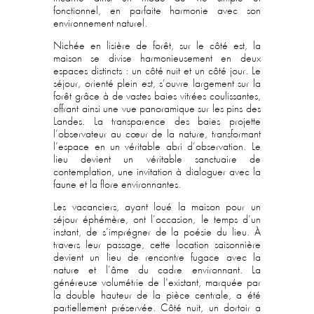
fonctionnel, en parfaite harmonie avec son
environnement naturel.
Nichée en lisière de forêt, sur le côté est, la
maison se divise harmonieusement en deux
espaces distincts : un côté nuit et un côté jour. Le
séjour, orienté plein est, s’ouvre largement sur la
forêt grâce à de vastes baies vitrées coulissantes,
offrant ainsi une vue panoramique sur les pins des
Landes. La transparence des baies projette
l’observateur au cœur de la nature, transformant
l’espace en un véritable abri d’observation. Le
lieu devient un véritable sanctuaire de
contemplation, une invitation à dialoguer avec la
faune et la flore environnantes.
Les vacanciers, ayant loué la maison pour un
séjour éphémère, ont l’occasion, le temps d’un
instant, de s’imprégner de la poésie du lieu. À
travers leur passage, cette location saisonnière
devient un lieu de rencontre fugace avec la
nature et l’âme du cadre environnant. La
généreuse volumétrie de l'existant, marquée par
la double hauteur de la pièce centrale, a été
partiellement préservée. Côté nuit, un dortoir a