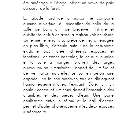
été aménagé à l'étage, offrant un havre de paix
au cœur de la forêt.
La façade nord de la maison ne comporte
aucune ouverture, à l’exception de celle de la
salle de bain, afin de préserver l’intimité et
d’éviter tout vis-à-vis avec la maison voisine située
sur le même terrain. La pièce de vie, aménagée
en plan libre, s’articule autour de la charpente
existante pour créer différents espaces et
fonctions. Les zones centrales, telles que le salon
et la salle à manger, profitent des larges
ouvertures pour maximiser l’apport de lumière et
de ventilation naturelle. Le sol en béton ciré
apporte une touche moderne tout en dialoguant
harmonieusement avec l'existant. Côté nuit, un
couloir central et lumineux dessert l'ensemble des
chambres et des pièces d'eau. Une porte
coulissante entre le séjour et le hall d'entrée
permet d'isoler phonétiquement les deux espaces
si nécessaire.