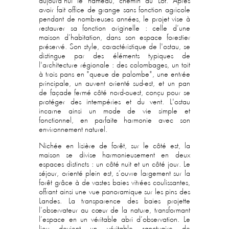
aujourd’hui le hameau, chemin du Lot. Après
avoir fait office de grange sans fonction agricole
pendant de nombreuses années, le projet vise à
restaurer sa fonction originelle : celle d’une
maison d’habitation, dans son espace forestier
préservé.
Son style, caractéristique de l'ostau, se
distingue par des éléments typiques de
l'architecture régionale : des colombages, un toit
à trois pans en "queue de palombe", une entrée
principale, un auvent orienté sud-est, et un pan
de façade fermé côté nord-ouest, conçu pour se
protéger des intempéries et du vent. L'ostau
incarne ainsi un mode de vie simple et
fonctionnel, en parfaite harmonie avec son
environnement naturel.
Nichée en lisière de forêt, sur le côté est, la
maison se divise harmonieusement en deux
espaces distincts : un côté nuit et un côté jour. Le
séjour, orienté plein est, s’ouvre largement sur la
forêt grâce à de vastes baies vitrées coulissantes,
offrant ainsi une vue panoramique sur les pins des
Landes. La transparence des baies projette
l’observateur au cœur de la nature, transformant
l’espace en un véritable abri d’observation. Le