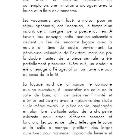
lieu devient un véritable sanctuaire de
contemplation, une invitation à dialoguer avec la
faune et la flore environnantes.
Les vacanciers, ayant loué la maison pour un
séjour éphémère, ont l’occasion, le temps d’un
instant, de s’imprégner de la poésie du lieu. À
travers leur passage, cette location saisonnière
devient un lieu de rencontre fugace avec la
nature et l’âme du cadre environnant. La
généreuse volumétrie de l'existant, marquée par
la double hauteur de la pièce centrale, a été
partiellement préservée. Côté nuit, un dortoir a
été aménagé à l'étage, offrant un havre de paix
au cœur de la forêt.
La façade nord de la maison ne comporte
aucune ouverture, à l’exception de celle de la
salle de bain, afin de préserver l’intimité et
d’éviter tout vis-à-vis avec la maison voisine située
sur le même terrain. La pièce de vie, aménagée
en plan libre, s’articule autour de la charpente
existante pour créer différents espaces et
fonctions. Les zones centrales, telles que le salon
et la salle à manger, profitent des larges
ouvertures pour maximiser l’apport de lumière et